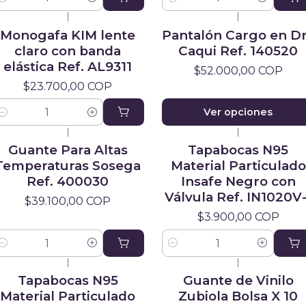
antidad
Cantidad
|
|
Monogafa KIM lente
Pantalón Cargo en Dr
claro con banda
Caqui Ref. 140520
elástica Ref. AL9311
$52.000,00 COP
$23.700,00 COP
Ver opciones
antidad
|
|
Guante Para Altas
Tapabocas N95
Temperaturas Sosega
Material Particulado
Ref. 400030
Insafe Negro con
Válvula Ref. IN1020V-
$39.100,00 COP
$3.900,00 COP
antidad
Cantidad
|
|
Tapabocas N95
Guante de Vinilo
Material Particulado
Zubiola Bolsa X 10