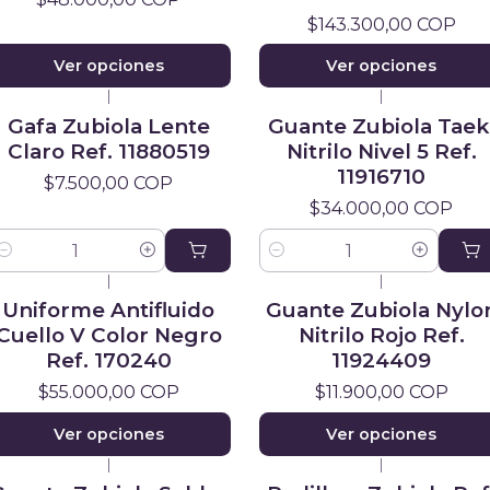
$143.300,00 COP
Ver opciones
Ver opciones
|
|
Gafa Zubiola Lente
Guante Zubiola Taek
Claro Ref. 11880519
Nitrilo Nivel 5 Ref.
11916710
$7.500,00 COP
$34.000,00 COP
antidad
Cantidad
|
|
Uniforme Antifluido
Guante Zubiola Nylo
Cuello V Color Negro
Nitrilo Rojo Ref.
Ref. 170240
11924409
$55.000,00 COP
$11.900,00 COP
Ver opciones
Ver opciones
|
|