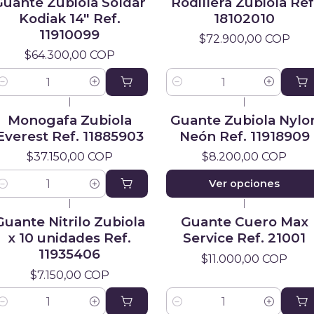
Guante Zubiola Soldar
Rodillera Zubiola Ref
Kodiak 14" Ref.
18102010
11910099
$72.900,00 COP
$64.300,00 COP
antidad
Cantidad
|
|
Monogafa Zubiola
Guante Zubiola Nylo
Everest Ref. 11885903
Neón Ref. 11918909
$37.150,00 COP
$8.200,00 COP
Ver opciones
antidad
|
|
Guante Nitrilo Zubiola
Guante Cuero Max
x 10 unidades Ref.
Service Ref. 21001
11935406
$11.000,00 COP
$7.150,00 COP
antidad
Cantidad