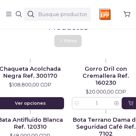
Inicio
Productos
Productos
Filtros
|
|
Chaqueta Acolchada
Gorro Dril con
Negra Ref. 300170
Cremallera Ref.
160230
$108.800,00 COP
$20.000,00 COP
Ver opciones
Cantidad
|
|
Bata Antifluido Blanca
Bota Terrano Dama d
Ref. 120310
Seguridad Café Ref.
7102
$48.000,00 COP