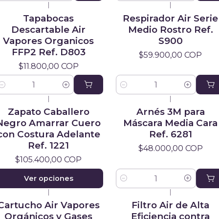
|
|
Tapabocas
Respirador Air Serie
Descartable Air
Medio Rostro Ref.
Vapores Organicos
S900
FFP2 Ref. D803
$59.900,00 COP
$11.800,00 COP
antidad
Cantidad
|
|
Zapato Caballero
Arnés 3M para
Negro Amarrar Cuero
Máscara Media Cara
con Costura Adelante
Ref. 6281
Ref. 1221
$48.000,00 COP
$105.400,00 COP
Ver opciones
Cantidad
|
|
Cartucho Air Vapores
Filtro Air de Alta
Orgánicos y Gases
Eficiencia contra