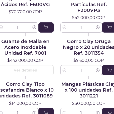
Ácidos Ref. F600VG
Partículas Ref.
F200VP3
$70.700,00 COP
$42.000,00 COP
antidad
Cantidad
|
|
gotado
Guante de Malla en
Gorro Clay Oruga
Acero Inoxidable
Negro x 20 unidade
Unidad Ref. 7001
Ref. 3011354
$442.000,00 COP
$9.600,00 COP
Ver detalles
Cantidad
|
|
Gorro Clay Tipo
Mangas Plásticas Cla
scafandra Blanco x 10
x 100 unidades Ref.
unidades Ref. 3011089
3011221
$14.000,00 COP
$30.000,00 COP