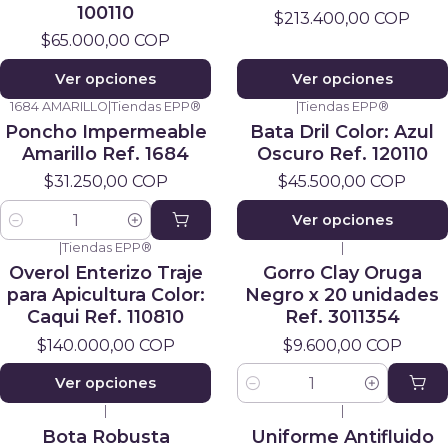
100110
$213.400,00 COP
$65.000,00 COP
Ver opciones
Ver opciones
1684 AMARILLO
|
Tiendas EPP®
|
Tiendas EPP®
Poncho Impermeable
Bata Dril Color: Azul
Amarillo Ref. 1684
Oscuro Ref. 120110
$31.250,00 COP
$45.500,00 COP
Ver opciones
Cantidad
|
Tiendas EPP®
|
Overol Enterizo Traje
Gorro Clay Oruga
para Apicultura Color:
Negro x 20 unidades
Caqui Ref. 110810
Ref. 3011354
$140.000,00 COP
$9.600,00 COP
Ver opciones
Cantidad
|
|
Bota Robusta
Uniforme Antifluido