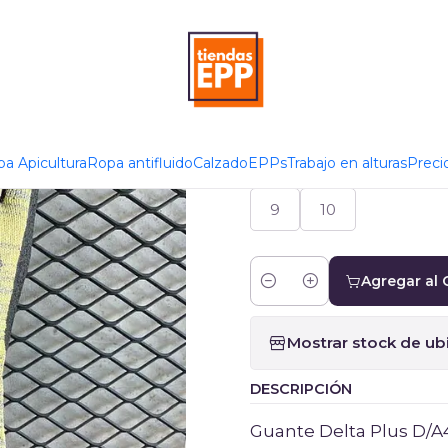
icio
Productos
EPPs
Guante Delta Plus D/A4 Ref. Tom C
|
Guante Delt
a Apicultura
Ropa antifluido
Calzado
EPPs
Trabajo en alturas
Preci
TALLA
9
10
Agregar al 
Cantidad
Mostrar stock de ub
DESCRIPCIÓN
Guante Delta Plus D/A