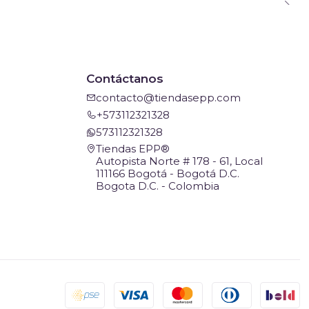
Contáctanos
contacto@tiendasepp.com
+573112321328
573112321328
Tiendas EPP®
Autopista Norte # 178 - 61, Local
111166 Bogotá - Bogotá D.C.
Bogota D.C. - Colombia