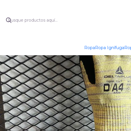
In
Ropa
Ropa Ignífuga
Rop