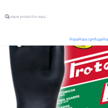
Inicio
Ropa
Ropa Ignífuga
Rop