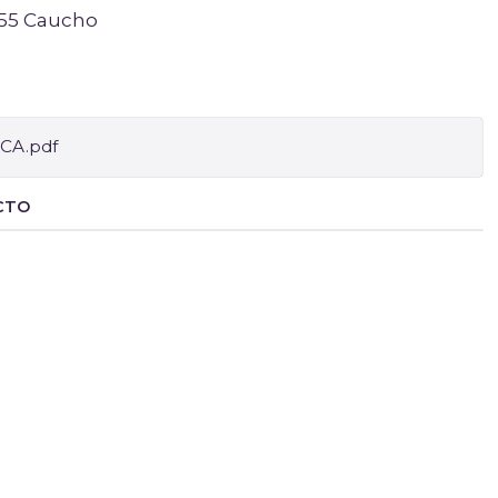
 55 Caucho
CA.pdf
CTO