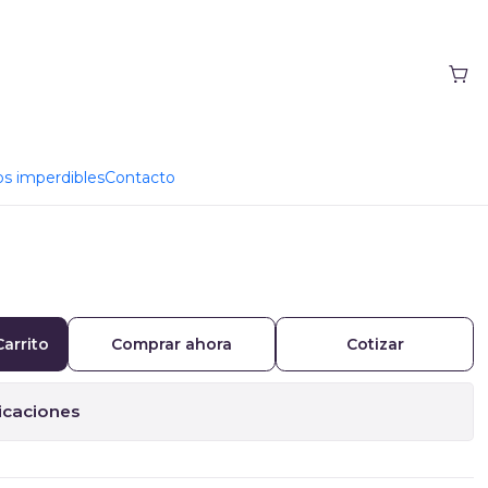
 PRC55
tex Calibre 55 Caucho
os imperdibles
Contacto
Carrito
Comprar ahora
Cotizar
icaciones