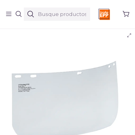
Inicio
Productos
EPPs
Visor Careta de Esmerilar Steelpto sin Ribete Ref. 160451