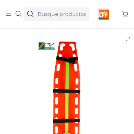
Inicio
Productos
EPPs
Camilla Emergencia Polietileno + Inmovilizador de Cabeza
Ref. 411001