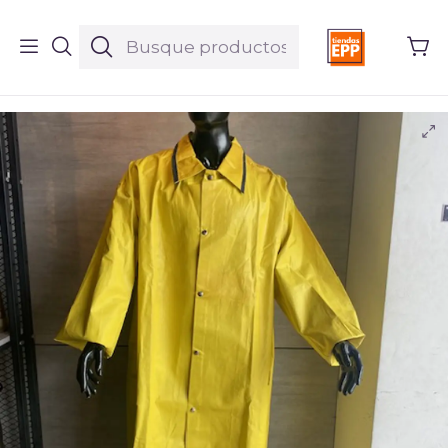
Inicio
Productos
EPPs
Abrigo Neopreno Resistente a Quimicos Ref.86548 *
Última Unidad*