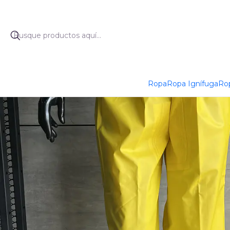
Inicio
Pro
Ropa
Ropa Ignífuga
Rop