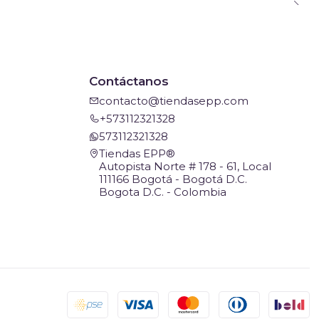
Contáctanos
contacto@tiendasepp.com
+573112321328
573112321328
Tiendas EPP®
Autopista Norte # 178 - 61, Local
111166 Bogotá - Bogotá D.C.
Bogota D.C. - Colombia